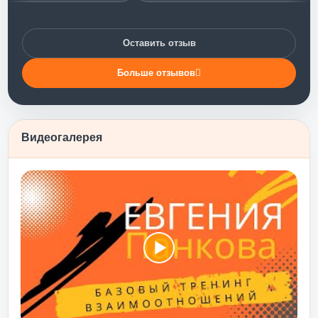
вых слониках»)))
тренинг стал
ии уровня
Оставить отзыв
 Такого мощного
не было. Тренинг
Больше отзывов
моотношения с
глаза на то, что
ое поведение. А
Тренинг научил
Видеогалерея
 без лукавства – и
идаемую и
ку, объятия,
 и т.п. - - именно
ось). Я бы
.
енинг личностного
 слабого человека
первом тебе мягко
иводят к понимаю
Ы ГОТОВ!!!