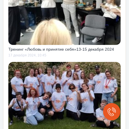
 подходит для
ле и
 до или после
ак как чуть с
 тем тоже учит
ак своих, так и
 тебе.
Тренинг «Любовь и принятие себя»13-15 декабря 2024
17 декабря 2024, 10:45
сть получать
зни и работы!