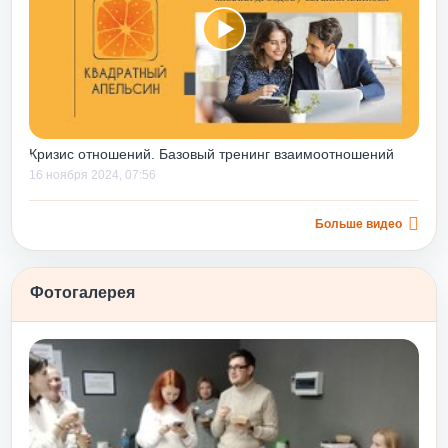
у них точно
ыков действий в
иях руководства.
оводителям со
) он помогает
ся навыки,
нные ошибки, еще
Кризис отношений. Базовый тренинг взаимоотношений
минимизировать
16 ноября 2024, 07:56
 в будущем.
не только строить
 вниз», но и
Больше видео
о уровня, дает
выков их
Фотогалерея
м еще и потому,
 уже
апельсином»
ности после
сту и принятию
Любовь и принятие