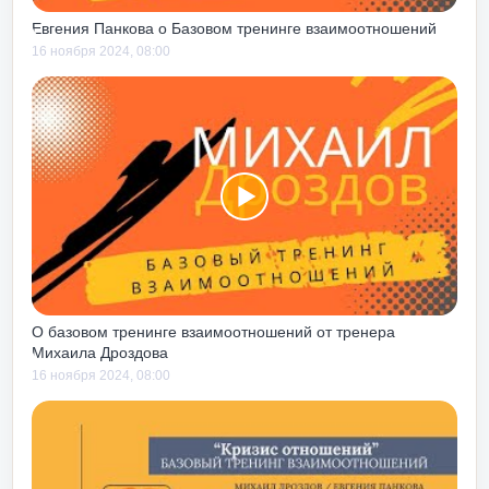
– ты погрузишься
олько прожив
Евгения Панкова о Базовом тренинге взаимоотношений
ть о понимании
16 ноября 2024, 08:00
ся от
ара под дых». На
тую сходить
дишься в
инимать картинку
тентом – по
 происходит на
 Центром, тренинг
тная
я»
стал для меня,
О базовом тренинге взаимоотношений от тренера
те». В легкой,
Михаила Дроздова
форме с
16 ноября 2024, 08:00
есь рассказано
орыми
в ежедневной
мега полезен