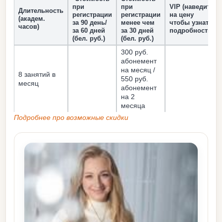
при
при
VIP (наведите
Длительность
регистрации
регистрации
на цену
(академ.
за 90 день/
менее чем
чтобы узнать
часов)
за 60 дней
за 30 дней
подробности)
(бел. руб.)
(бел. руб.)
300 руб.
абонемент
на месяц /
8 занятий в
550 руб.
месяц
абонемент
на 2
месяца
Подробнее про возможные скидки