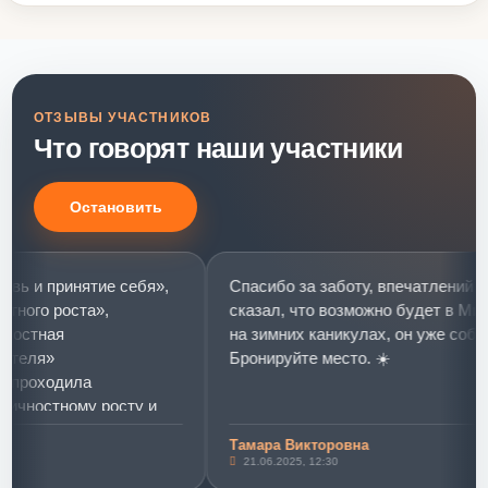
ОТЗЫВЫ УЧАСТНИКОВ
Что говорят наши участники
Остановить
 принятие себя»,
Спасибо за заботу, впечатлений много
о роста»,
сказал, что возможно будет в Мир мое
тная
на зимних каникулах, он уже собираетс
я»
Бронируйте место. ☀️
оходила
остному росту и
.
Тамара Викторовна
ринятие себя»
21.06.2025, 12:30