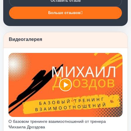
Оставить отзыв
кого мощного
 было. Тренинг
Больше отзывов
отношения с
аза на то, что
 поведение. А
енинг научил
Видеогалерея
з лукавства – и
аемую и
, объятия,
т.п. - - именно
ь). Я бы
нг личностного
абого человека
вом тебе мягко
одят к понимаю
ОТОВ!!!
ты погрузишься
ко прожив
О базовом тренинге взаимоотношений от тренера
Михаила Дроздова
 о понимании