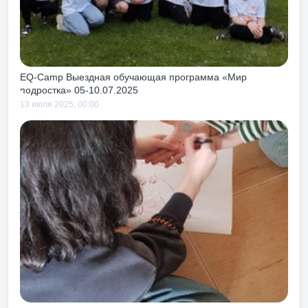
 как чуть с
м тоже учит
своих, так и
ебе.
EQ-Camp Выездная обучающая программа «Мир
подростка» 05-10.07.2025
13 июля 2025, 00:00
ь получать
и и работы!