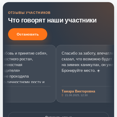
ОТЗЫВЫ УЧАСТНИКОВ
Что говорят наши участники
Остановить
ринятие себя»,
Спасибо за заботу, впечатлений много-Д
роста»,
сказал, что возможно будет в Мир моей 
я
на зимних каникулах, он уже собирается.
Бронируйте место. ☀️
дила
тному росту и
Тамара Викторовна
нятие себя»
21.06.2025, 12:30
х слониках»)))
енинг стал
 уровня