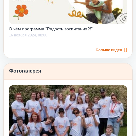
одителям со
н помогает
 навыки,
ые ошибки, еще
О чём программа "Радость воспитания?!"
имизировать
16 ноября 2024, 08:00
 будущем.
только строить
низ», но и
Больше видео
уровня, дает
ков их
Фотогалерея
еще и потому,
же
ельсином»
сти после
у и принятию
овь и принятие
дходит для
и
 или после