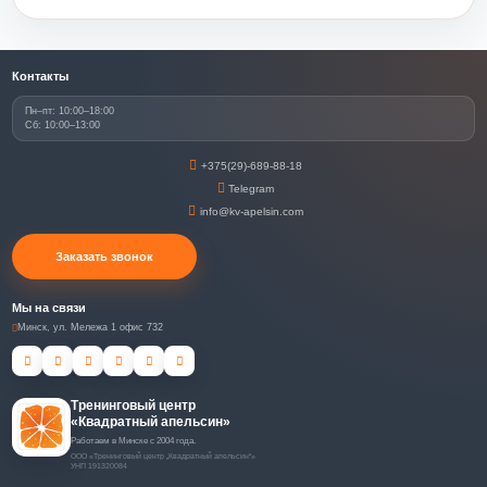
Контакты
Пн–пт: 10:00–18:00
Сб: 10:00–13:00
+375(29)-689-88-18
Telegram
info@kv-apelsin.com
Заказать звонок
Мы на связи
Минск, ул. Мележа 1 офис 732
Тренинговый центр
«Квадратный апельсин»
Работаем в Минске с 2004 года.
ООО «Тренинговый центр „Квадратный апельсин“»
УНП 191320084