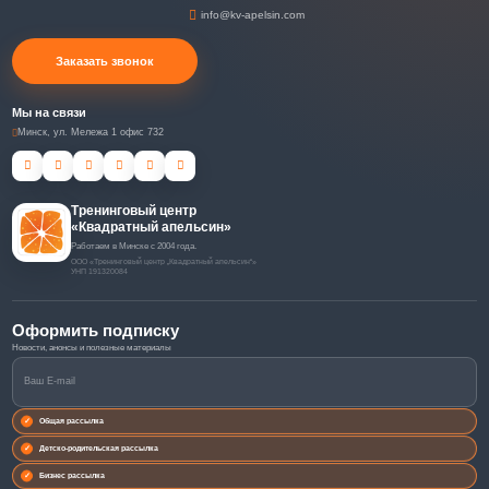
info@kv-apelsin.com
Заказать звонок
Мы на связи
Минск, ул. Мележа 1 офис 732
Тренинговый центр
«Квадратный апельсин»
Работаем в Минске с 2004 года.
ООО «Тренинговый центр „Квадратный апельсин“»
УНП 191320084
Оформить подписку
Общая рассылка
Детско-родительская рассылка
Бизнес рассылка