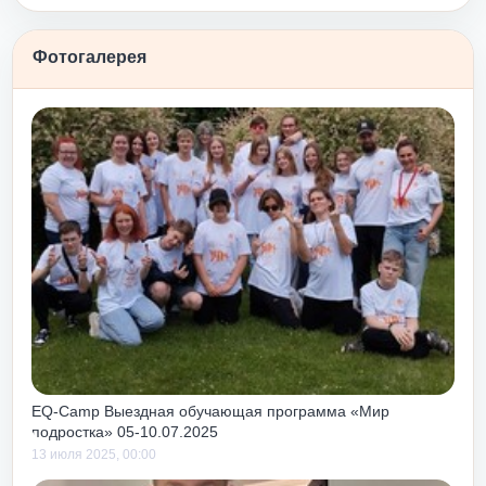
уровня, дает
ков их
Фотогалерея
еще и потому,
же
пельсином»
сти после
у и принятию
бовь и принятие
одходит для
и
о или после
 как чуть с
м тоже учит
своих, так и
ебе.
EQ-Camp Выездная обучающая программа «Мир
подростка» 05-10.07.2025
13 июля 2025, 00:00