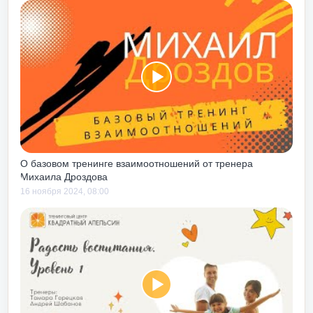
, объятия,
 т.п. - - именно
ь). Я бы
инг личностного
абого человека
рвом тебе мягко
одят к понимаю
ОТОВ!!!
ты погрузишься
ько прожив
О базовом тренинге взаимоотношений от тренера
Михаила Дроздова
 о понимании
16 ноября 2024, 08:00
 от
а под дых». На
ю сходить
шься в
имать картинку
нтом – по
роисходит на