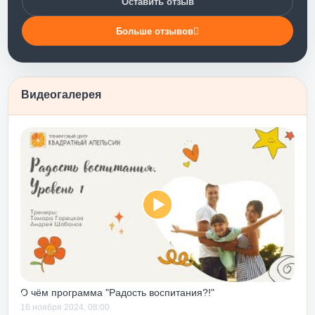
Оставить отзыв
Такого мощного
не было. Тренинг
Больше отзывов
моотношения с
глаза на то, что
ое поведение. А
Тренинг научил
Видеогалерея
без лукавства – и
даемую и
ку, объятия,
и т.п. - - именно
ось). Я бы
нинг личностного
слабого человека
ервом тебе мягко
иводят к понимаю
 ГОТОВ!!!
– ты погрузишься
лько прожив
О чём программа "Радость воспитания?!"
ть о понимании
16 ноября 2024, 08:00