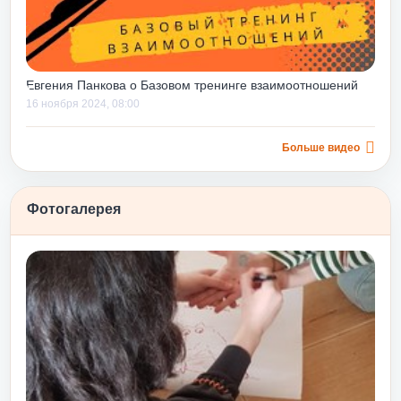
оводителям со
 он помогает
я навыки,
нные ошибки, еще
Евгения Панкова о Базовом тренинге взаимоотношений
инимизировать
16 ноября 2024, 08:00
 в будущем.
е только строить
 вниз», но и
Больше видео
о уровня, дает
выков их
Фотогалерея
м еще и потому,
 уже
апельсином»
ности после
сту и принятию
юбовь и принятие
подходит для
е и
до или после