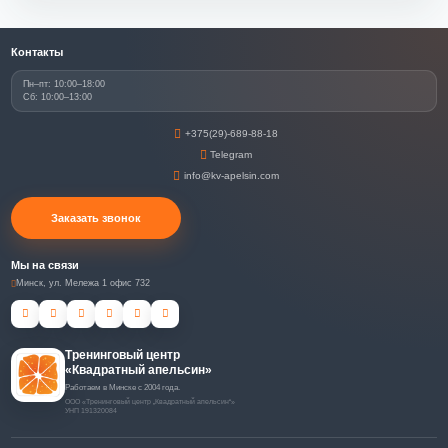
Контакты
Пн–пт: 10:00–18:00
Сб: 10:00–13:00
+375(29)-689-88-18
Telegram
info@kv-apelsin.com
Заказать звонок
Мы на связи
Минск, ул. Мележа 1 офис 732
Тренинговый центр
«Квадратный апельсин»
Работаем в Минске с 2004 года.
ООО «Тренинговый центр „Квадратный апельсин“»
УНП 191320084