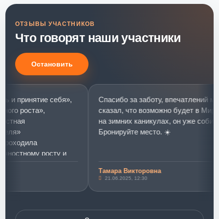
ОТЗЫВЫ УЧАСТНИКОВ
Что говорят наши участники
Остановить
 принятие себя»,
Спасибо за заботу, впечатлений много
о роста»,
сказал, что возможно будет в Мир мое
ная
на зимних каникулах, он уже собираетс
я»
Бронируйте место. ☀️
ходила
остному росту и
.
Тамара Викторовна
ринятие себя»
21.06.2025, 12:30
вых слониках»)))
тренинг стал
ии уровня