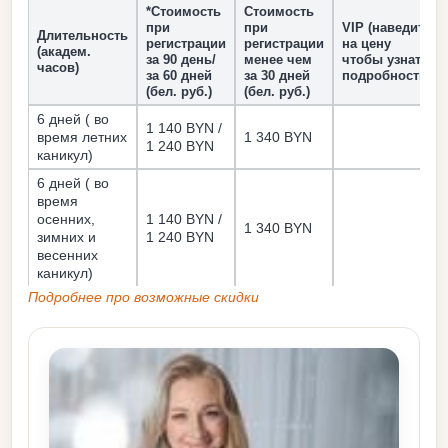
*Стоимость
Стоимость
при
при
VIP (наведите
Длительность
регистрации
регистрации
на цену
(академ.
за 90 день/
менее чем
чтобы узнать
часов)
за 60 дней
за 30 дней
подробности)
(бел. руб.)
(бел. руб.)
6 дней ( во
1 140 BYN /
время летних
1 340 BYN
1 240 BYN
каникул)
6 дней ( во
время
осенних,
1 140 BYN /
1 340 BYN
зимних и
1 240 BYN
весенних
каникул)
Подробнее про возможные скидки