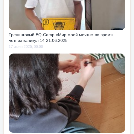
циям, так как чуть с
есте с тем тоже учит
ивов как своих, так и
ниях к тебе.
Тренинговый EQ-Camp «Мир моей мечты» во время
летних каникул 14-21.06.2025
17 июля 2025, 00:00
зможность получать
 от жизни и работы!