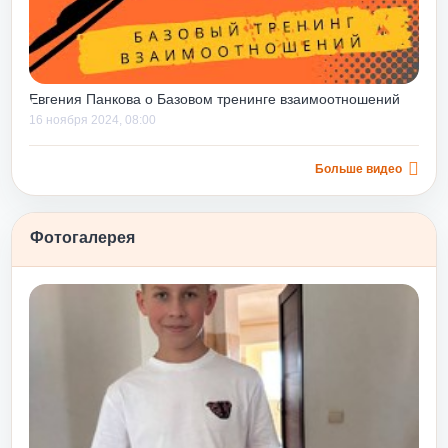
н и руководителям со
 8 лет) он помогает
меющиеся навыки,
овершенные ошибки, еще
Евгения Панкова о Базовом тренинге взаимоотношений
 их и минимизировать
16 ноября 2024, 08:00
овения в будущем.
иться не только строить
сверху вниз», но и
Больше видео
тального уровня, дает
й и навыков их
Фотогалерея
тлением еще и потому,
лег» на уже
атным апельсином»
фективности после
ному росту и принятию
нинг «Любовь и принятие
мально подходит для
ом числе и
 хорош до или после