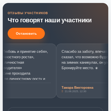
ОТЗЫВЫ УЧАСТНИКОВ
Что говорят наши участники
Остановить
юбовь и принятие себя»,
Спасибо за заботу, впечатлений
остного роста»,
сказал, что возможно будет в М
ичностная
на зимних каникулах, он уже со
одителя»
Бронируйте место. ☀️
ине проходила
о личностному росту и
звитию.
Тамара Викторовна
вь и принятие себя»
21.06.2025, 12:30
 «розовых слониках»)))
я этот тренинг стал
овышении уровня