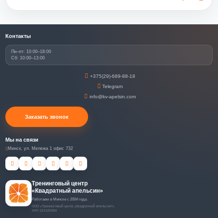
Контакты
Пн–пт: 10:00–18:00
Сб: 10:00–13:00
+375(29)-689-88-18
Telegram
info@kv-apelsin.com
Заказать звонок
Мы на связи
Минск, ул. Мележа 1 офис 732
Тренинговый центр
«Квадратный апельсин»
Работаем в Минске с 2004 года.
ООО «Тренинговый центр „Квадратный апельсин“»
УНП 191320084