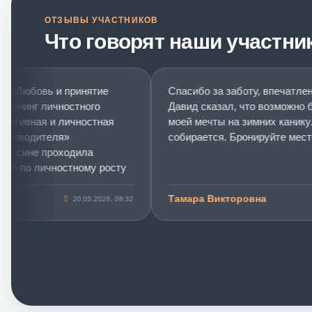
ОТЗЫВЫ УЧАСТНИКОВ
Что говорят наши участни
«Любовь и принятие
Спасибо за заботу, впечатлений 
нинг личностного
Давид сказал, что возможно буд
тивная и личностная
моей мечты на зимних каникулах
оводителя»
собирается. Бронируйте место. ☀
сине проходила
 по личностному росту
 развитию.
Тамара Викторовна
20.05.2026, 08:32
21
бовь и принятие себя»
т о «розовых
верьте, для меня этот
ной точкой в
эмоционального
мощного пинка в себя в
о. Тренинг помог