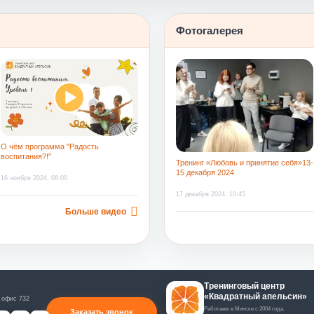
труд и за созданную на смене атмосферу
Фотогалерея
О чём программа "Радость
воспитания?!"
Тренинг «Любовь и принятие себя»13-
15 декабря 2024
16 ноября 2024, 08:00
17 декабря 2024, 10:45
Больше видео
Тренинговый центр
«Квадратный апельсин»
 офис 732
Работаем в Минске с 2004 года.
Заказать звонок