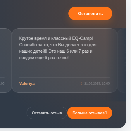
Остановить
Крутое время и классный EQ-Camp!
Отзыв 
Спасибо за то, что Вы делает это для
себя»,
наших детей!! Это наш 6 или 7 раз и
роста»
поедем еще 6 раз точно!
компет
В Ква
нескол
и про
Valeriya
Екате
21.06.2025, 10:05
Первы
назван
слоник
тренин
повыш
Оставить отзыв
Больше отзывов
интелл
жизни 