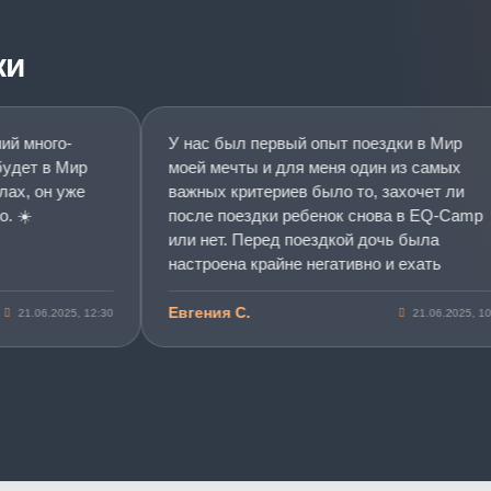
ки
много-
У нас был первый опыт поездки в Мир
ет в Мир
моей мечты и для меня один из самых
, он уже
важных критериев было то, захочет ли
️
после поездки ребенок снова в EQ-Camp
или нет. Перед поездкой дочь была
настроена крайне негативно и ехать
отказывалась. Но по приезду со смены
побежала со всеми обниматься и в захлеб
Евгения С.
.06.2025, 12:30
21.06.2025, 10:05
рассказывала как ей было круто и как все
понравилось. По поводу изменений в
поведении пока сказать не могу, еще
слишком мало времени прошло, но мы
достигли главного. Дочь получила
положительный опыт и хочет поехать в
Мир моей мечты еще. Спасибо вам за ваш