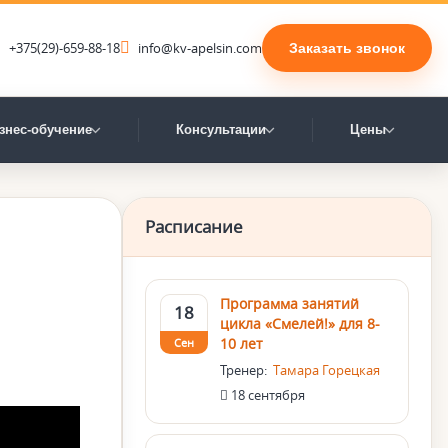
+375(29)-659-88-18
info@kv-apelsin.com
Заказать звонок
знес-обучение
Консультации
Цены
Расписание
Программа занятий
18
цикла «Смелей!» для 8-
10 лет
Сен
Тренер:
Тамара Горецкая
18 сентября