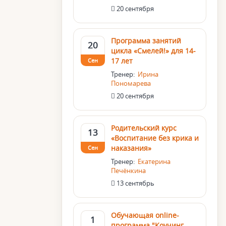
20 сентября
Программа занятий
20
цикла «Смелей!» для 14-
17 лет
Сен
Тренер:
Ирина
Пономарева
20 сентября
Родительский курс
13
«Воспитание без крика и
наказания»
Сен
Тренер:
Екатерина
Печёнкина
13 сентябрь
Обучающая online-
1
программа "Коучинг.