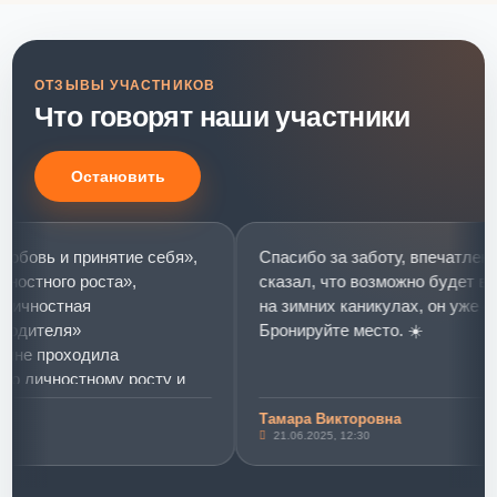
ОТЗЫВЫ УЧАСТНИКОВ
Что говорят наши участники
Остановить
овь и принятие себя»,
Спасибо за заботу, впечатлений 
стного роста»,
сказал, что возможно будет в Ми
чностная
на зимних каникулах, он уже соби
дителя»
Бронируйте место. ☀️
е проходила
 личностному росту и
итию.
Тамара Викторовна
 и принятие себя»
21.06.2025, 12:30
«розовых слониках»)))
этот тренинг стал