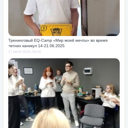
орош до или после
ям, так как чуть с
те с тем тоже учит
ов как своих, так и
иях к тебе.
Тренинговый EQ-Camp «Мир моей мечты» во время
летних каникул 14-21.06.2025
17 июля 2025, 00:00
можность получать
от жизни и работы!