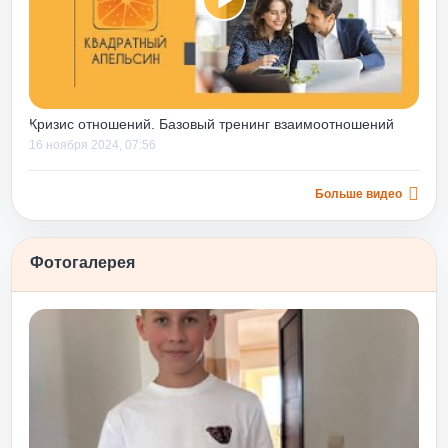
итуациях руководства.
и руководителям со
 лет) он помогает
ющиеся навыки,
вершенные ошибки, еще
Кризис отношений. Базовый тренинг взаимоотношений
х и минимизировать
16 ноября 2024, 07:56
вения в будущем.
ься не только строить
верху вниз», но и
Больше видео
льного уровня, дает
 и навыков их
Фотогалерея
лением еще и потому,
г» на уже
тным апельсином»
ктивности после
му росту и принятию
нг «Любовь и принятие
льно подходит для
 числе и