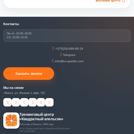
Больше фото
Контакты
Пн–пт: 10:00–18:00
Сб: 10:00–13:00
+375(29)-689-88-18
Telegram
info@kv-apelsin.com
Заказать звонок
Мы на связи
Минск, ул. Мележа 1 офис 732
Тренинговый центр
«Квадратный апельсин»
Работаем в Минске с 2004 года.
ООО «Тренинговый центр „Квадратный апельсин“»
УНП 191320084