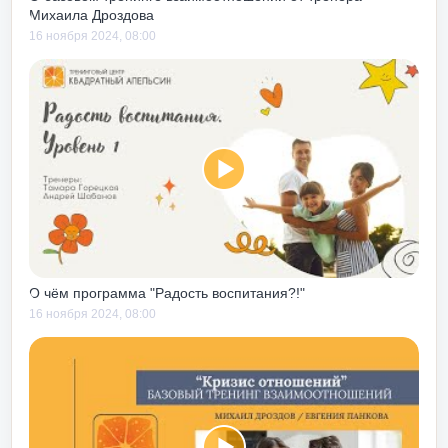
Михаила Дроздова
оворить о понимании
16 ноября 2024, 08:00
авиться от
 «удара под дых». На
советую сходить
находишься в
воспринимать картинку
ссистентом – по
, что происходит на
та с Центром, тренинг
чностная
дителя»
стал для меня,
а торте». В легкой,
О чём программа "Радость воспитания?!"
ной форме с
16 ноября 2024, 08:00
и здесь рассказано
 которыми
тель в ежедневной
овно мега полезен
лям у них точно
и навыков действий в