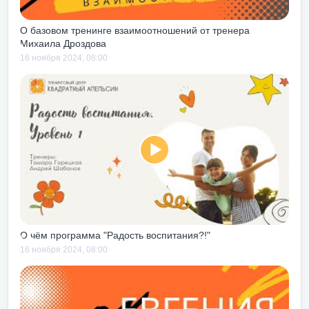
е будет) – ты погрузишься
ды… но только прожив
О базовом тренинге взаимоотношений от тренера
Михаила Дроздова
но говорить о понимании
16 ноября 2024, 08:00
 избавиться от
дания «удара под дых». На
ень советую сходить
 ты находишься в
сто воспринимать картинку
ыла ассистентом – по
 все, что происходит на
о роста с Центром, тренинг
и личностная
ководителя»
стал для меня,
ка на торте». В легкой,
О чём программа "Радость воспитания?!"
ступной форме с
16 ноября 2024, 08:00
алами здесь рассказано
х, с которыми
водитель в ежедневной
зусловно мега полезен