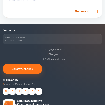
26 ноября 2024, 14:59
Больше фото
Контакты
Пн–пт: 10:00–18:00
Сб: 10:00–13:00
+375(29)-689-88-18
Telegram
info@kv-apelsin.com
Заказать звонок
Мы на связи
Минск, ул. Мележа 1 офис 732
Тренинговый центр
«Квадратный апельсин»