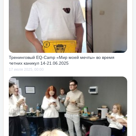
ренинг «Любовь и принятие
ксимально подходит для
 том числе и
нь хорош до или после
икациям, так как чуть с
 вместе с тем тоже учит
мотивов как своих, так и
ошениях к тебе.
Тренинговый EQ-Camp «Мир моей мечты» во время
летних каникул 14-21.06.2025
17 июля 2025, 00:00
 возможность получать