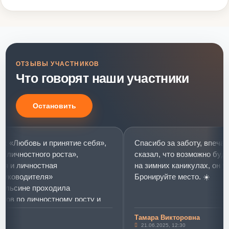
ОТЗЫВЫ УЧАСТНИКОВ
Что говорят наши участники
Остановить
«Любовь и принятие себя»,
Спасибо за заботу, впечатле
ичностного роста»,
сказал, что возможно будет 
и личностная
на зимних каникулах, он уже 
ководителя»
Бронируйте место. ☀️
ьсине проходила
в по личностному росту и
развитию.
Тамара Викторовна
юбовь и принятие себя»
21.06.2025, 12:30