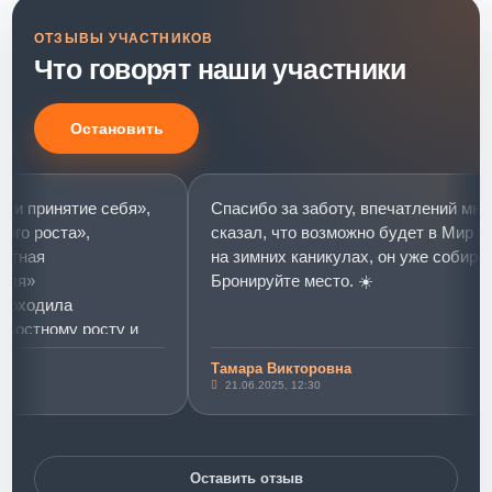
ОТЗЫВЫ УЧАСТНИКОВ
Что говорят наши участники
Остановить
ринятие себя»,
Спасибо за заботу, впечатлений много-Д
роста»,
сказал, что возможно будет в Мир моей 
я
на зимних каникулах, он уже собирается.
Бронируйте место. ☀️
одила
тному росту и
Тамара Викторовна
нятие себя»
21.06.2025, 12:30
х слониках»)))
енинг стал
 уровня
Оставить отзыв
кого мощного