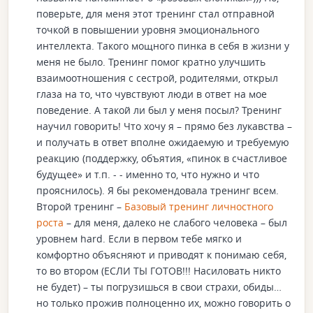
поверьте, для меня этот тренинг стал отправной
точкой в повышении уровня эмоционального
интеллекта. Такого мощного пинка в себя в жизни у
меня не было. Тренинг помог кратно улучшить
взаимоотношения с сестрой, родителями, открыл
глаза на то, что чувствуют люди в ответ на мое
поведение. А такой ли был у меня посыл? Тренинг
научил говорить! Что хочу я – прямо без лукавства –
и получать в ответ вполне ожидаемую и требуемую
реакцию (поддержку, объятия, «пинок в счастливое
будущее» и т.п. - - именно то, что нужно и что
прояснилось). Я бы рекомендовала тренинг всем.
Второй тренинг –
Базовый тренинг личностного
роста
– для меня, далеко не слабого человека – был
уровнем hard. Если в первом тебе мягко и
комфортно объясняют и приводят к понимаю себя,
то во втором (ЕСЛИ ТЫ ГОТОВ!!! Насиловать никто
не будет) – ты погрузишься в свои страхи, обиды…
но только прожив полноценно их, можно говорить о