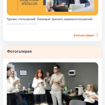
н помогает
 навыки,
ые ошибки, еще
Кризис отношений. Базовый тренинг взаимоотношений
нимизировать
16 ноября 2024, 07:56
 будущем.
 только строить
низ», но и
Больше видео
уровня, дает
ков их
Фотогалерея
еще и потому,
же
ельсином»
сти после
у и принятию
овь и принятие
одходит для
и
о или после
 как чуть с