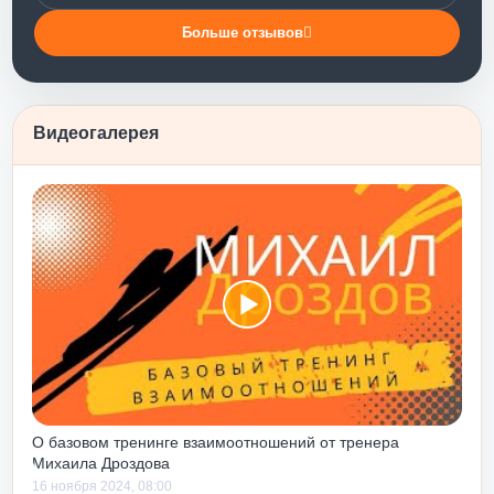
 было. Тренинг
Больше отзывов
отношения с
аза на то, что
 поведение. А
енинг научил
Видеогалерея
з лукавства – и
аемую и
, объятия,
т.п. - - именно
ь). Я бы
нг личностного
абого человека
рвом тебе мягко
одят к понимаю
ОТОВ!!!
ты погрузишься
ко прожив
О базовом тренинге взаимоотношений от тренера
Михаила Дроздова
 о понимании
16 ноября 2024, 08:00
 от