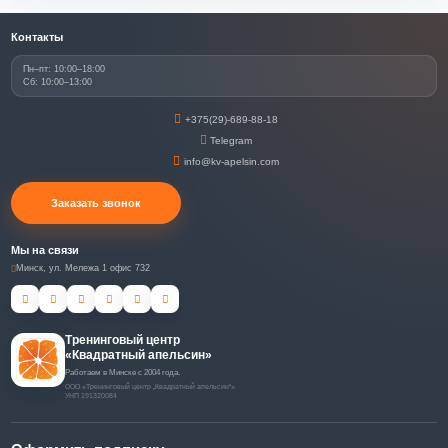
Контакты
Пн–пт: 10:00–18:00
Сб: 10:00–13:00
+375(29)-689-88-18
Telegram
info@kv-apelsin.com
Заказать звонок
Мы на связи
Минск, ул. Мележа 1 офис 732
Тренинговый центр
«Квадратный апельсин»
Работаем в Минске с 2004 года.
ООО «Тренинговый центр „Квадратный апельсин“»
УНП 191320084