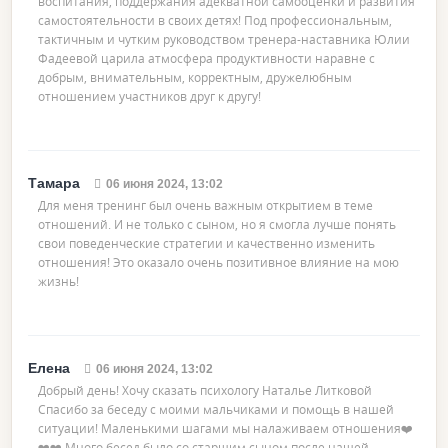
воспитания, поддержания адекватной самооценки и развития
самостоятельности в своих детях! Под профессиональным,
тактичным и чутким руководством тренера-наставника Юлии
Фадеевой царила атмосфера продуктивности наравне с
добрым, внимательным, корректным, дружелюбным
отношением участников друг к другу!
Тамара
06 июня 2024, 13:02
Для меня тренинг был очень важным открытием в теме
отношений. И не только с сыном, но я смогла лучше понять
свои поведенческие стратегии и качественно изменить
отношения! Это оказало очень позитивное влияние на мою
жизнь!
Елена
06 июня 2024, 13:02
Добрый день! Хочу сказать психологу Наталье Литковой
Спасибо за беседу с моими мальчиками и помощь в нашей
ситуации! Маленькими шагами мы налаживаем отношения❤️
❤️❤️ Много бесед было со старшим сыном после нашей