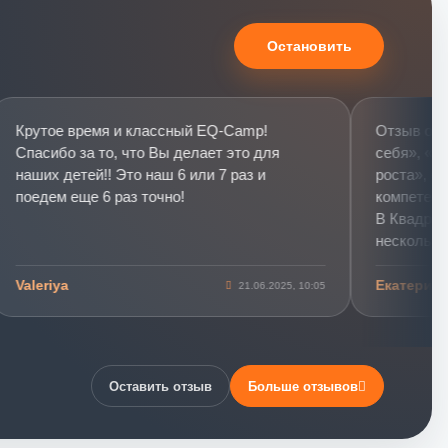
Остановить
рутое время и классный EQ-Camp!
Отзыв о трен
пасибо за то, что Вы делает это для
себя», «Базо
аших детей!! Это наш 6 или 7 раз и
роста», «Ком
оедем еще 6 раз точно!
компетентнос
В Квадратном
несколько тр
и профессион
aleriya
Екатерина
21.06.2025, 10:05
Первый трен
название нап
слониках»))) 
тренинг стал 
повышении ур
Оставить отзыв
Больше отзывов
интеллекта. Т
жизни у меня 