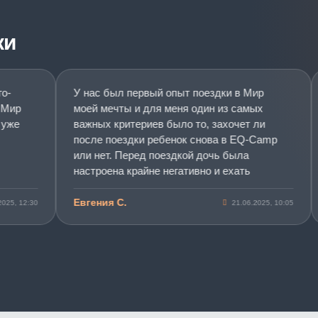
ки
У нас был первый опыт поездки в Мир
К
р
моей мечты и для меня один из самых
С
е
важных критериев было то, захочет ли
н
после поездки ребенок снова в EQ-Camp
п
или нет. Перед поездкой дочь была
настроена крайне негативно и ехать
отказывалась. Но по приезду со смены
побежала со всеми обниматься и в захлеб
Евгения С.
V
 12:30
21.06.2025, 10:05
рассказывала как ей было круто и как все
понравилось. По поводу изменений в
поведении пока сказать не могу, еще
слишком мало времени прошло, но мы
достигли главного. Дочь получила
положительный опыт и хочет поехать в
Мир моей мечты еще. Спасибо вам за ваш