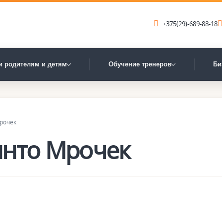
+375(29)-689-88-18
и родителям и детям
Обучение тренеров
Би
рочек
инто Мрочек