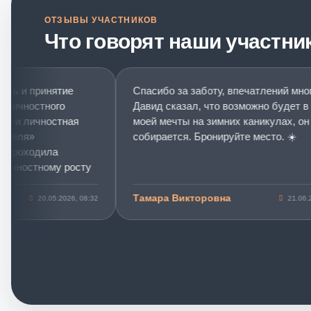
ОТЗЫВЫ УЧАСТНИКОВ
Что говорят наши участни
 и принятие
Спасибо за заботу, впечатлений много-
ичностного
Давид сказал, что возможно будет в Ми
и личностная
моей мечты на зимних каникулах, он уж
еля»
собирается. Бронируйте место. ☀️
роходила
чностному росту
тию.
Тамара Викторовна
20.05.2026, 08:32
21.06.2025,
принятие себя»
зовых
 для меня этот
кой в
ального
 пинка в себя в
инг помог