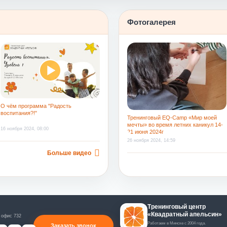
труд и за созданную на смене атмосферу
Фотогалерея
О чём программа "Радость
воспитания?!"
Тренинговый EQ-Camp «Мир моей
мечты» во время летних каникул 14-
16 ноября 2024, 08:00
21 июня 2024г
26 ноября 2024, 14:59
Больше видео
Тренинговый центр
«Квадратный апельсин»
 офис 732
Работаем в Минске с 2004 года.
Заказать звонок