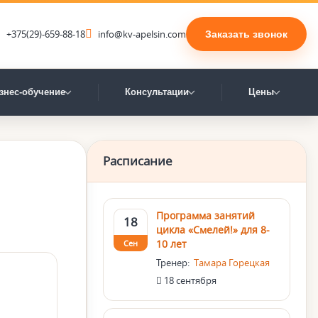
+375(29)-659-88-18
info@kv-apelsin.com
Заказать звонок
знес-обучение
Консультации
Цены
Расписание
Программа занятий
18
цикла «Смелей!» для 8-
10 лет
Сен
Тренер:
Тамара Горецкая
18 сентября