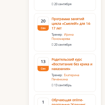
20 сентября
Программа занятий
20
цикла «Смелей!» для 14-
17 лет
Сен
Тренер:
Ирина
Пономарева
20 сентября
Родительский курс
13
«Воспитание без крика и
наказания»
Сен
Тренер:
Екатерина
Печёнкина
13 сентябрь
Обучающая online-
1
программа "Коучинг.