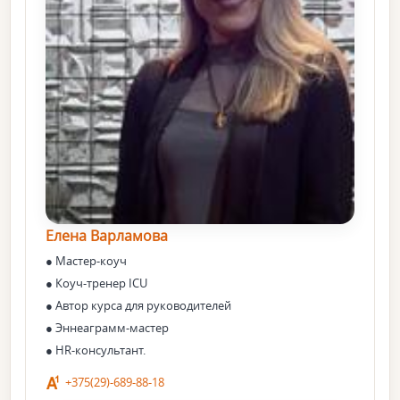
Елена Варламова
● Мастер-коуч
● Коуч-тренер ICU
● Автор курса для руководителей
● Эннеаграмм-мастер
● HR-консультант.
+375(29)-689-88-18