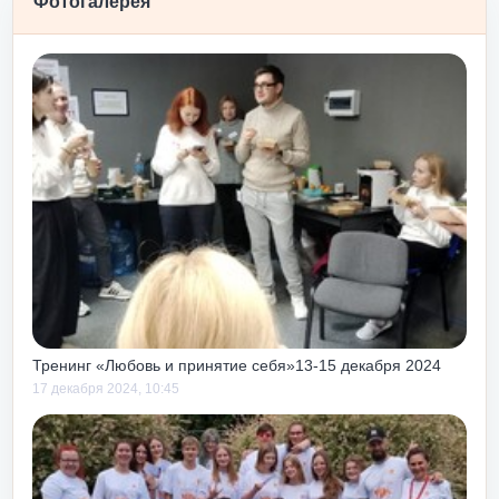
Фотогалерея
 еще и потому,
уже
пельсином»
ости после
ту и принятию
бовь и принятие
подходит для
 и
до или после
к как чуть с
ем тоже учит
 своих, так и
тебе.
Тренинг «Любовь и принятие себя»13-15 декабря 2024
17 декабря 2024, 10:45