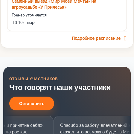
Семейный выезд «Мир Моей Мечты» на
агроусадьбе «У Прилесья»
Тренер уточняется
3-10 января
Подробное расписание
ОТЗЫВЫ УЧАСТНИКОВ
Что говорят наши участники
Остановить
принятие себя»,
Спасибо за заботу, впечатлений много-
 роста»,
сказал, что возможно будет в Мир моей