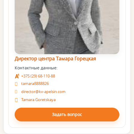
Директор центра Тамара Горецкая
Контактные данные:
+375 (29) 68-110-88
tamara8888826
director@kv-apelsin.com
Tamara Goretskaya
Задать вопрос