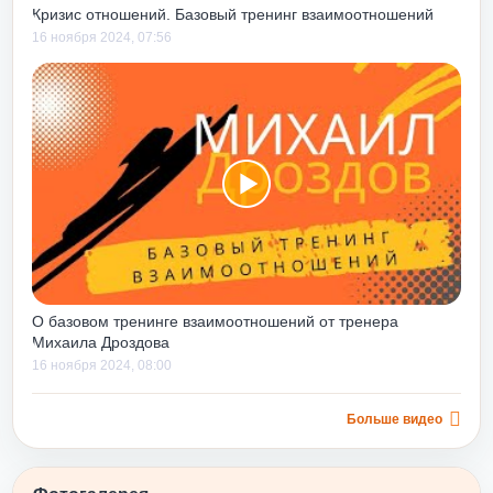
»
стал для меня,
Кризис отношений. Базовый тренинг взаимоотношений
е». В легкой,
16 ноября 2024, 07:56
орме с
ь рассказано
ыми
 ежедневной
ега полезен
них точно
ков действий в
ях руководства.
водителям со
 он помогает
я навыки,
О базовом тренинге взаимоотношений от тренера
ные ошибки, еще
Михаила Дроздова
инимизировать
16 ноября 2024, 08:00
в будущем.
е только строить
вниз», но и
Больше видео
 уровня, дает
ыков их