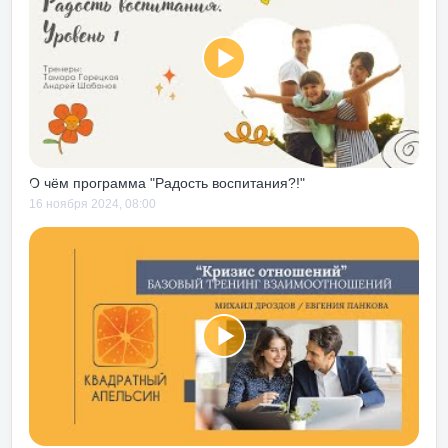
нинг личностного
лабого человека
ервом тебе мягко
водят к понимаю
ГОТОВ!!!
 ты погрузишься
лько прожив
О чём программа "Радость воспитания?!"
ь о понимании
16 ноября 2024, 08:00
я от
ра под дых». На
ую сходить
шься в
нимать картинку
нтом – по
происходит на
Центром, тренинг
ая