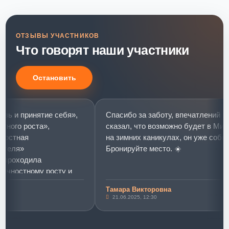
ОТЗЫВЫ УЧАСТНИКОВ
Что говорят наши участники
Остановить
 принятие себя»,
Спасибо за заботу, впечатлений много
о роста»,
сказал, что возможно будет в Мир мое
ная
на зимних каникулах, он уже собираетс
я»
Бронируйте место. ☀️
оходила
остному росту и
.
Тамара Викторовна
ринятие себя»
21.06.2025, 12:30
вых слониках»)))
тренинг стал