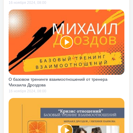
ть о понимании
16 ноября 2024, 08:00
ся от
ара под дых». На
тую сходить
ишься в
инимать картинку
ентом – по
 происходит на
 Центром, тренинг
ная
я»
стал для меня,
О базовом тренинге взаимоотношений от тренера
те». В легкой,
Михаила Дроздова
форме с
16 ноября 2024, 08:00
сь рассказано
рыми
в ежедневной
мега полезен
 них точно
ыков действий в