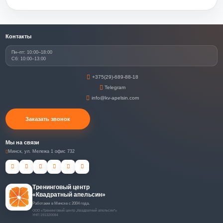
Контакты
Пн–пт: 10:00–18:00
Сб: 10:00–13:00
+375(29)-689-88-18
Telegram
info@kv-apelsin.com
Заказать звонок
Мы на связи
Минск, ул. Мележа 1 офис 732
Тренинговый центр
«Квадратный апельсин»
Работаем в Минске с 2004 года.
ООО «Тренинговый центр „Квадратный апельсин“»
УНП 191320084