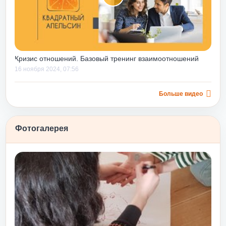
иях руководства.
оводителям со
) он помогает
ся навыки,
нные ошибки, еще
Кризис отношений. Базовый тренинг взаимоотношений
минимизировать
16 ноября 2024, 07:56
 в будущем.
не только строить
 вниз», но и
Больше видео
о уровня, дает
выков их
Фотогалерея
м еще и потому,
 уже
апельсином»
ности после
сту и принятию
юбовь и принятие
 подходит для
е и