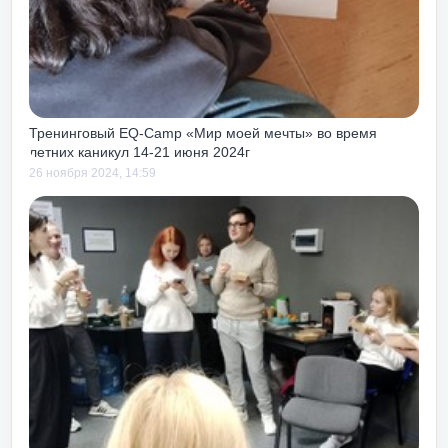
 до или после
ак как чуть с
тем тоже учит
к своих, так и
 тебе.
Тренинговый EQ-Camp «Мир моей мечты» во время
летних каникул 14-21 июня 2024г
26 ноября 2024, 14:59
сть получать
зни и работы!