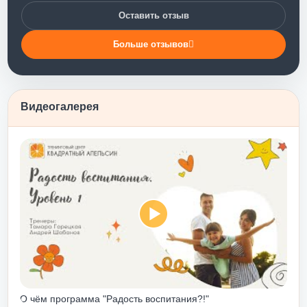
ии уровня
Оставить отзыв
 Такого мощного
не было. Тренинг
Больше отзывов
моотношения с
глаза на то, что
ое поведение. А
Тренинг научил
Видеогалерея
 без лукавства – и
идаемую и
ку, объятия,
 и т.п. - - именно
ось). Я бы
.
енинг личностного
слабого человека
первом тебе мягко
иводят к понимаю
 ГОТОВ!!!
– ты погрузишься
олько прожив
О чём программа "Радость воспитания?!"