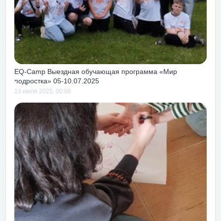
 и
о или после
к как чуть с
ем тоже учит
 своих, так и
тебе.
EQ-Camp Выездная обучающая программа «Мир
подростка» 05-10.07.2025
13 июля 2025, 00:00
ть получать
ни и работы!