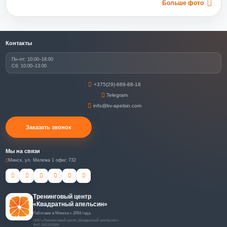
Больше фото
Контакты
Пн–пт: 10:00–18:00
Сб: 10:00–13:00
+375(29)-689-88-18
Telegram
info@kv-apelsin.com
Заказать звонок
Мы на связи
Минск, ул. Мележа 1 офис 732
Тренинговый центр
«Квадратный апельсин»
Работаем в Минске с 2004 года.
ООО «Тренинговый центр „Квадратный апельсин“»
УНП 191320084