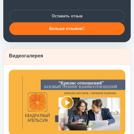
ренинг стал
и уровня
Оставить отзыв
акого мощного
е было. Тренинг
Больше отзывов
оотношения с
лаза на то, что
е поведение. А
ренинг научил
Видеогалерея
ез лукавства – и
даемую и
у, объятия,
 т.п. - - именно
сь). Я бы
инг личностного
лабого человека
рвом тебе мягко
водят к понимаю
ГОТОВ!!!
 ты погрузишься