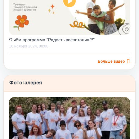
ков действий в
ях руководства.
водителям со
он помогает
я навыки,
О чём программа "Радость воспитания?!"
ные ошибки, еще
16 ноября 2024, 08:00
нимизировать
в будущем.
 только строить
Больше видео
вниз», но и
 уровня, дает
ыков их
Фотогалерея
 еще и потому,
уже
пельсином»
ости после
ту и принятию
бовь и принятие
одходит для