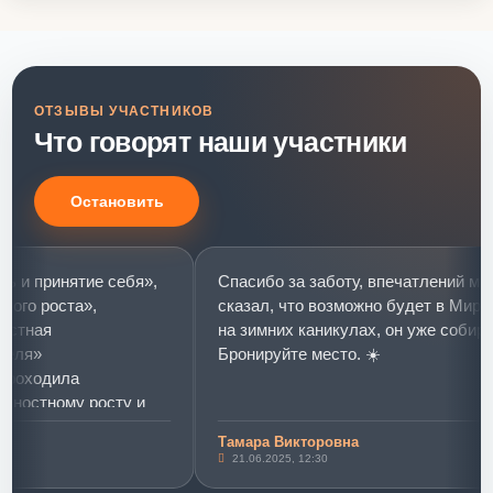
ОТЗЫВЫ УЧАСТНИКОВ
Что говорят наши участники
Остановить
принятие себя»,
Спасибо за заботу, впечатлений много-
 роста»,
сказал, что возможно будет в Мир моей
ая
на зимних каникулах, он уже собирается
»
Бронируйте место. ☀️
одила
стному росту и
Тамара Викторовна
инятие себя»
21.06.2025, 12:30
ых слониках»)))