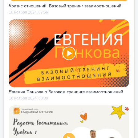
ько прожив
Кризис отношений. Базовый тренинг взаимоотношений
ь о понимании
16 ноября 2024, 07:56
я от
а под дых». На
ю сходить
шься в
нимать картинку
нтом – по
происходит на
ентром, тренинг
ая
»
стал для меня,
Евгения Панкова о Базовом тренинге взаимоотношений
е». В легкой,
16 ноября 2024, 08:00
рме с
ь рассказано
ыми
 ежедневной
ега полезен
них точно