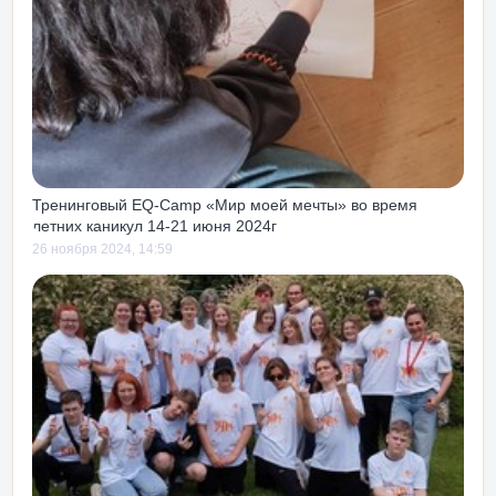
для
сле
ь с
чит
ак и
Тренинговый EQ-Camp «Мир моей мечты» во время
летних каникул 14-21 июня 2024г
26 ноября 2024, 14:59
ать