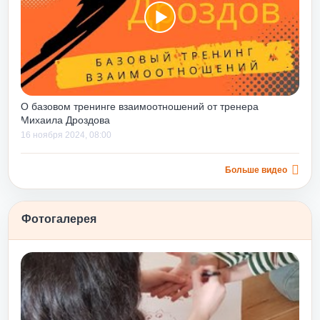
о
вий в
одства.
м со
ает
,
О базовом тренинге взаимоотношений от тренера
ки, еще
Михаила Дроздова
вать
16 ноября 2024, 08:00
м.
строить
 и
Больше видео
 дает
Фотогалерея
тому,
м»
ле
нятию
ринятие