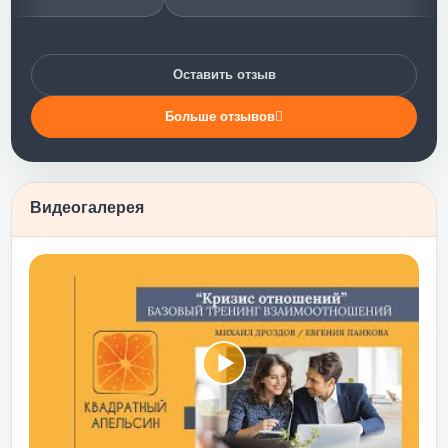
ах»)))
ал
Оставить отзыв
щного
ренинг
Больше отзывов
ия с
о, что
ие. А
аучил
Видеогалерея
тва – и
я,
 именно
остного
еловека
е мягко
понимаю