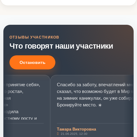
ОТЗЫВЫ УЧАСТНИКОВ
Что говорят наши участники
Остановить
 себя»,
Спасибо за заботу, впечатлений много-Давид
сказал, что возможно будет в Мир моей мечты
на зимних каникулах, он уже собирается.
Бронируйте место. ☀️
сту и
Тамара Викторовна
бя»
21.06.2025, 12:30