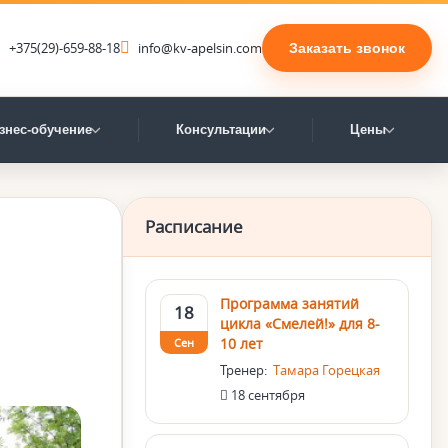
+375(29)-659-88-18
info@kv-apelsin.com
Заказать звонок
знес-обучение
Консультации
Цены
Расписание
Программа занятий
18
цикла «Смелей!» для 8-
10 лет
Сен
Тренер:
Тамара Горецкая
18 сентября