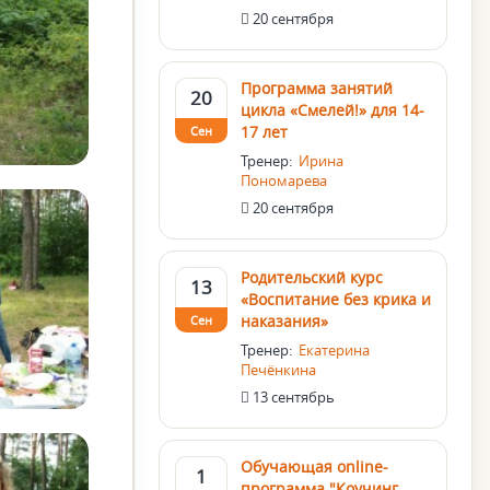
20 сентября
Программа занятий
20
цикла «Смелей!» для 14-
17 лет
Сен
Тренер:
Ирина
Пономарева
20 сентября
Родительский курс
13
«Воспитание без крика и
наказания»
Сен
Тренер:
Екатерина
Печёнкина
13 сентябрь
Обучающая online-
1
программа "Коучинг.