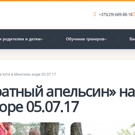
+375(29)-689-88-18
и родителям и детям
Обучение тренеров
Би
 яхте в Минском море 05.07.17
ратный апельсин» на
оре 05.07.17