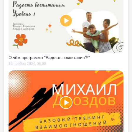
лось). Я бы
м.
ренинг личностного
е слабого человека
 первом тебе мягко
риводят к понимаю
ТЫ ГОТОВ!!!
 – ты погрузишься
только прожив
О чём программа "Радость воспитания?!"
рить о понимании
16 ноября 2024, 08:00
ться от
дара под дых». На
етую сходить
одишься в
ринимать картинку
стентом – по
то происходит на
с Центром, тренинг
стная