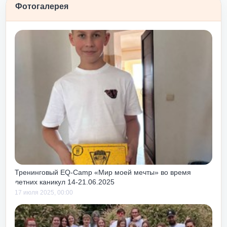
Фотогалерея
ем еще и потому,
а уже
 апельсином»
вности после
осту и принятию
«Любовь и принятие
о подходит для
сле и
ш до или после
так как чуть с
с тем тоже учит
как своих, так и
к тебе.
Тренинговый EQ-Camp «Мир моей мечты» во время
летних каникул 14-21.06.2025
17 июля 2025, 00:00