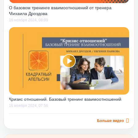
ля»
стал для меня,
О базовом тренинге взаимоотношений от тренера
рте». В легкой,
Михаила Дроздова
 форме с
16 ноября 2024, 08:00
десь рассказано
торыми
 в ежедневной
о мега полезен
 у них точно
выков действий в
циях руководства.
уководителям со
т) он помогает
еся навыки,
енные ошибки, еще
Кризис отношений. Базовый тренинг взаимоотношений
 минимизировать
16 ноября 2024, 07:56
я в будущем.
 не только строить
у вниз», но и
Больше видео
ого уровня, дает
авыков их