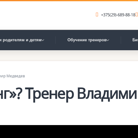
+375(29)-689-88-18
и родителям и детям
Обучение тренеров
Би
имир Медведев
нг»? Тренер Владими