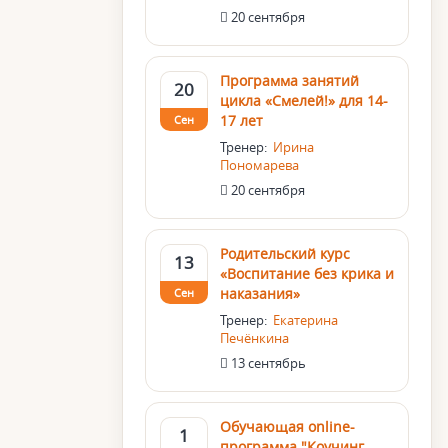
20 сентября
Программа занятий
20
цикла «Смелей!» для 14-
17 лет
Сен
Тренер:
Ирина
Пономарева
20 сентября
Родительский курс
13
«Воспитание без крика и
наказания»
Сен
Тренер:
Екатерина
Печёнкина
13 сентябрь
Обучающая online-
1
программа "Коучинг.