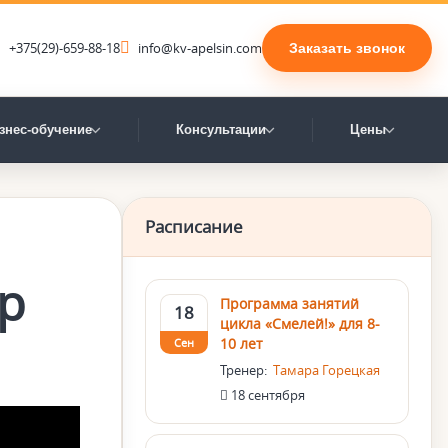
+375(29)-659-88-18
info@kv-apelsin.com
Заказать звонок
знес-обучение
Консультации
Цены
Расписание
р
Программа занятий
18
цикла «Смелей!» для 8-
10 лет
Сен
Тренер:
Тамара Горецкая
18 сентября