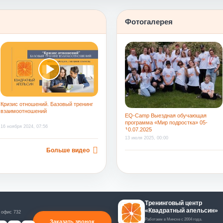
труд и за созданную на смене атмосфер
Фотогалерея
Кризис отношений. Базовый тренинг
взаимоотношений
EQ-Camp Выездная обучающая
программа «Мир подростка» 05-
16 ноября 2024, 07:56
10.07.2025
13 июля 2025, 00:00
Больше видео
Тренинговый центр
«Квадратный апельсин»
 офис 732
Работаем в Минске с 2004 года.
Заказать звонок