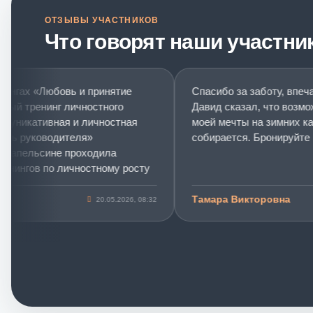
ОТЗЫВЫ УЧАСТНИКОВ
Что говорят наши участни
гах «Любовь и принятие
Спасибо за заботу, впечатл
й тренинг личностного
Давид сказал, что возможно
никативная и личностная
моей мечты на зимних каник
 руководителя»
собирается. Бронируйте мес
апельсине проходила
ингов по личностному росту
льном развитию.
Тамара Викторовна
20.05.2026, 08:32
г
«Любовь и принятие себя»
инает о «розовых
, поверьте, для меня этот
правной точкой в
вня эмоционального
ого мощного пинка в себя в
е было. Тренинг помог