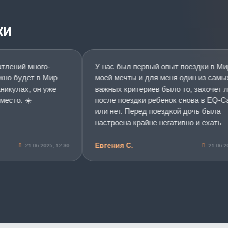
ки
ений много-
У нас был первый опыт поездки в Мир
 будет в Мир
моей мечты и для меня один из самых
улах, он уже
важных критериев было то, захочет ли
то. ☀️
после поездки ребенок снова в EQ-Cam
или нет. Перед поездкой дочь была
настроена крайне негативно и ехать
отказывалась. Но по приезду со смены
побежала со всеми обниматься и в захл
Евгения С.
21.06.2025, 12:30
21.06.2025, 
рассказывала как ей было круто и как в
понравилось. По поводу изменений в
поведении пока сказать не могу, еще
слишком мало времени прошло, но мы
достигли главного. Дочь получила
положительный опыт и хочет поехать в
Мир моей мечты еще. Спасибо вам за в