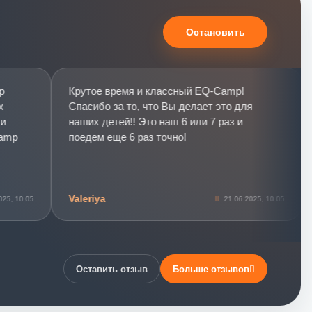
Остановить
Крутое время и классный EQ-Camp!
О
Спасибо за то, что Вы делает это для
с
наших детей!! Это наш 6 или 7 раз и
р
p
поедем еще 6 раз точно!
к
В
н
и
еб
Valeriya
Е
10:05
21.06.2025, 10:05
П
се
н
с
т
п
Оставить отзыв
Больше отзывов
и
ж
аш