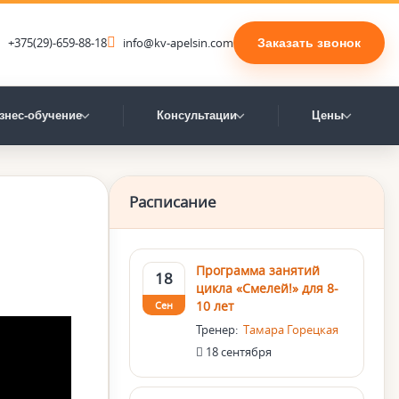
+375(29)-659-88-18
info@kv-apelsin.com
Заказать звонок
знес-обучение
Консультации
Цены
Расписание
Программа занятий
18
цикла «Смелей!» для 8-
10 лет
Сен
Тренер:
Тамара Горецкая
18 сентября