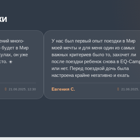
ки
й много-
У нас был первый опыт поездки в Мир
дет в Мир
моей мечты и для меня один из самых
х, он уже
важных критериев было то, захочет ли
 ☀️
после поездки ребенок снова в EQ-Camp
или нет. Перед поездкой дочь была
настроена крайне негативно и ехать
отказывалась. Но по приезду со смены
побежала со всеми обниматься и в захлеб
Евгения С.
21.06.2025, 12:30
21.06.2025, 10:0
рассказывала как ей было круто и как все
понравилось. По поводу изменений в
поведении пока сказать не могу, еще
слишком мало времени прошло, но мы
достигли главного. Дочь получила
положительный опыт и хочет поехать в
Мир моей мечты еще. Спасибо вам за ваш