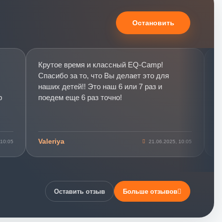
Остановить
Крутое время и классный EQ-Camp!
Отзы
Спасибо за то, что Вы делает это для
себя
наших детей!! Это наш 6 или 7 раз и
рост
поедем еще 6 раз точно!
комп
В Кв
неск
и пр
Valeriya
Екат
5
21.06.2025, 10:05
Перв
назв
слони
трен
повы
Оставить отзыв
Больше отзывов
инте
жизн