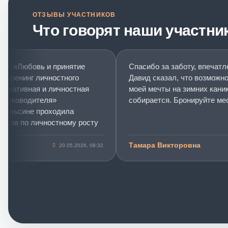
ОТЗЫВЫ УЧАСТНИКОВ
Что говорят наши участни
 «Любовь и принятие
Спасибо за заботу, впечатлени
ренинг личностного
Давид сказал, что возможно бу
ативная и личностная
моей мечты на зимних каникула
уководителя»
собирается. Бронируйте место.
льсине проходила
ов по личностному росту
ом развитию.
Тамара Викторовна
20.05.2026, 08:32
юбовь и принятие себя»
ет о «розовых
оверьте, для меня этот
вной точкой в
 эмоционального
 мощного пинка в себя в
ло. Тренинг помог