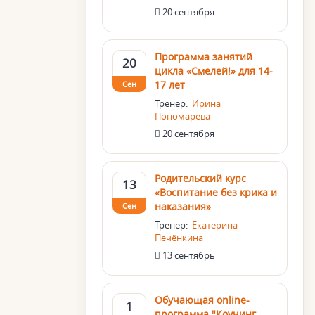
20 сентября
Программа занятий
20
цикла «Смелей!» для 14-
17 лет
Сен
Тренер:
Ирина
Пономарева
20 сентября
Родительский курс
13
«Воспитание без крика и
наказания»
Сен
Тренер:
Екатерина
Печёнкина
13 сентябрь
Обучающая online-
1
программа "Коучинг.