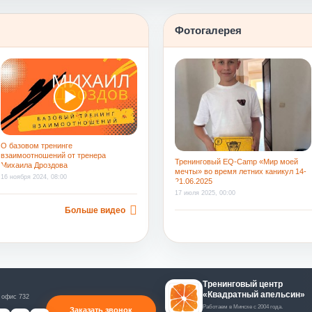
труд и за созданную на смене атмосферу
Фотогалерея
О базовом тренинге
взаимоотношений от тренера
Тренинговый EQ-Camp «Мир моей
Михаила Дроздова
мечты» во время летних каникул 14-
16 ноября 2024, 08:00
21.06.2025
17 июля 2025, 00:00
Больше видео
Тренинговый центр
«Квадратный апельсин»
 офис 732
Работаем в Минске с 2004 года.
Заказать звонок