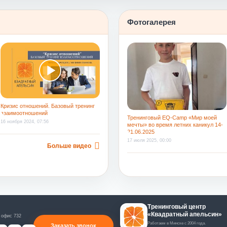
труд и за созданную на смене атмосферу
Фотогалерея
Кризис отношений. Базовый тренинг
взаимоотношений
Тренинговый EQ-Camp «Мир моей
16 ноября 2024, 07:56
мечты» во время летних каникул 14-
21.06.2025
17 июля 2025, 00:00
Больше видео
Тренинговый центр
«Квадратный апельсин»
 офис 732
Работаем в Минске с 2004 года.
Заказать звонок