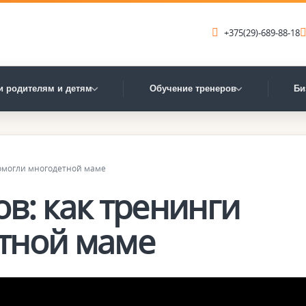
+375(29)-689-88-18
и родителям и детям
Обучение тренеров
Би
помогли многодетной маме
в: как тренинги
тной маме