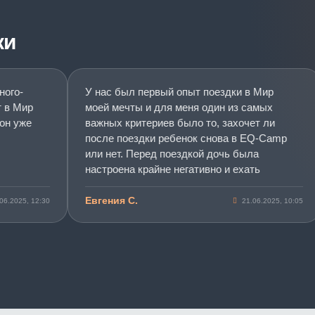
ки
о-
У нас был первый опыт поездки в Мир
 Мир
моей мечты и для меня один из самых
уже
важных критериев было то, захочет ли
после поездки ребенок снова в EQ-Camp
или нет. Перед поездкой дочь была
настроена крайне негативно и ехать
отказывалась. Но по приезду со смены
побежала со всеми обниматься и в захлеб
Евгения С.
25, 12:30
21.06.2025, 10:05
рассказывала как ей было круто и как все
понравилось. По поводу изменений в
поведении пока сказать не могу, еще
слишком мало времени прошло, но мы
достигли главного. Дочь получила
положительный опыт и хочет поехать в
Мир моей мечты еще. Спасибо вам за ваш