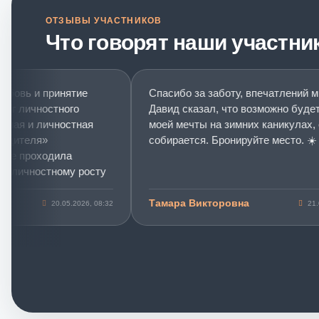
ОТЗЫВЫ УЧАСТНИКОВ
Что говорят наши участни
овь и принятие
Спасибо за заботу, впечатлений мног
 личностного
Давид сказал, что возможно будет в
ая и личностная
моей мечты на зимних каникулах, он 
ителя»
собирается. Бронируйте место. ☀️
 проходила
личностному росту
витию.
Тамара Викторовна
20.05.2026, 08:32
21.06.20
 и принятие себя»
«розовых
е, для меня этот
очкой в
ионального
го пинка в себя в
ренинг помог