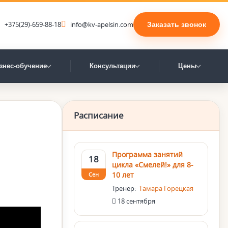
+375(29)-659-88-18
info@kv-apelsin.com
Заказать звонок
знес-обучение
Консультации
Цены
Расписание
Программа занятий
18
цикла «Смелей!» для 8-
10 лет
Сен
Тренер:
Тамара Горецкая
18 сентября