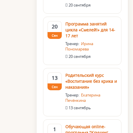
20 сентября
Программа занятий
20
цикла «Смелей!» для 14-
17 лет
Сен
Тренер:
Ирина
Пономарева
20 сентября
Родительский курс
13
«Воспитание без крика и
наказания»
Сен
Тренер:
Екатерина
Печёнкина
13 сентябрь
Обучающая online-
1
программа "Коучинг.