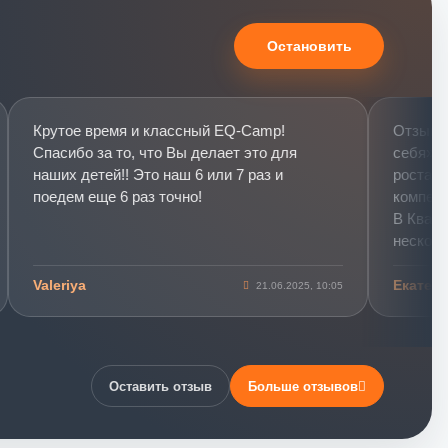
Остановить
Крутое время и классный EQ-Camp!
Отзыв о тр
Спасибо за то, что Вы делает это для
себя», «Ба
наших детей!! Это наш 6 или 7 раз и
роста», «К
поедем еще 6 раз точно!
компетентн
В Квадратн
несколько 
и професси
Valeriya
Екатерина
21.06.2025, 10:05
Первый тр
название н
слониках»))
тренинг ст
повышении
Оставить отзыв
Больше отзывов
интеллекта
жизни у ме