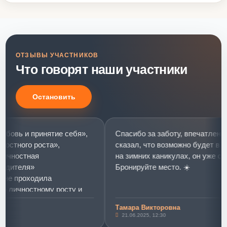
ОТЗЫВЫ УЧАСТНИКОВ
Что говорят наши участники
Остановить
вь и принятие себя»,
Спасибо за заботу, впечатлений м
тного роста»,
сказал, что возможно будет в Мир
ностная
на зимних каникулах, он уже собир
ителя»
Бронируйте место. ☀️
 проходила
личностному росту и
итию.
Тамара Викторовна
 и принятие себя»
21.06.2025, 12:30