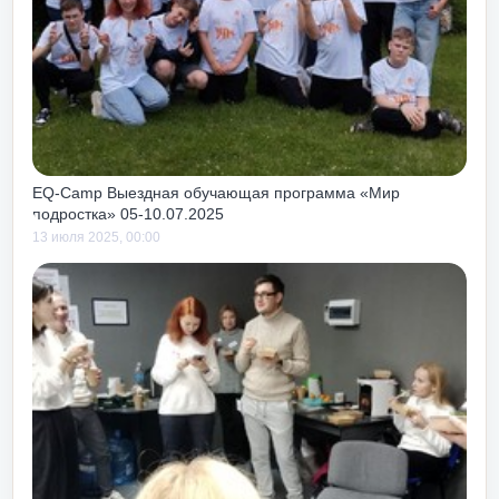
льно подходит для
числе и
орош до или после
м, так как чуть с
те с тем тоже учит
ов как своих, так и
ях к тебе.
EQ-Camp Выездная обучающая программа «Мир
подростка» 05-10.07.2025
13 июля 2025, 00:00
ожность получать