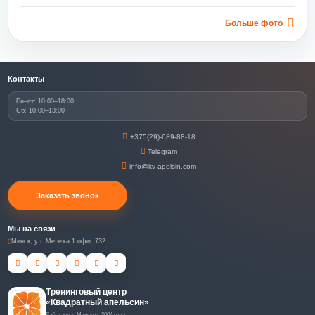
Больше фото
Контакты
Пн–пт: 10:00–18:00
Сб: 10:00–13:00
+375(29)-689-88-18
Telegram
info@kv-apelsin.com
Заказать звонок
Мы на связи
Минск, ул. Мележа 1 офис 732
Тренинговый центр
«Квадратный апельсин»
Работаем в Минске с 2004 года.