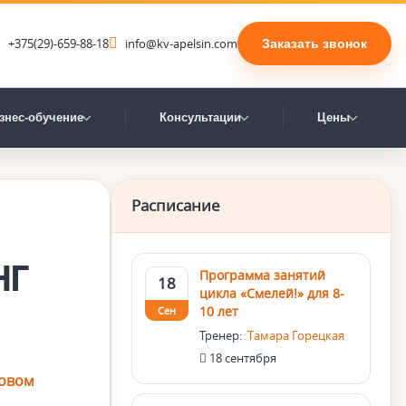
+375(29)-659-88-18
info@kv-apelsin.com
Заказать звонок
знес-обучение
Консультации
Цены
Расписание
нг
Программа занятий
18
цикла «Смелей!» для 8-
10 лет
Сен
Тренер:
Тамара Горецкая
18 сентября
овом