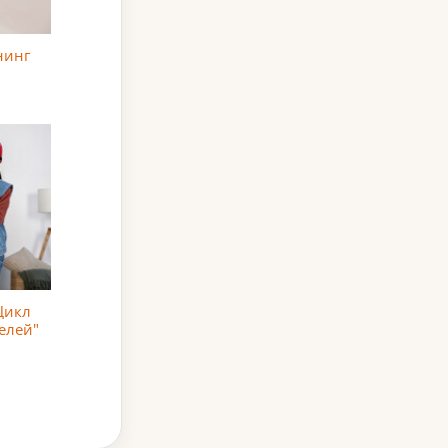
нинг
Цикл
елей"