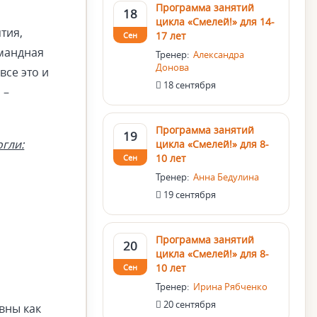
Программа занятий
18
цикла «Смелей!» для 14-
тия,
17 лет
Сен
омандная
Тренер:
Александра
Донова
все это и
18 сентября
 –
Программа занятий
19
огли:
цикла «Смелей!» для 8-
10 лет
Сен
Тренер:
Анна Бедулина
19 сентября
Программа занятий
20
цикла «Смелей!» для 8-
10 лет
Сен
Тренер:
Ирина Рябченко
20 сентября
вны как