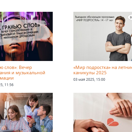
ю слов»: Вечер
«Мир подростка» на летни
ания и музыкальной
каникулы 2025
рмации
03 мая 2025, 15:00
5, 11:56