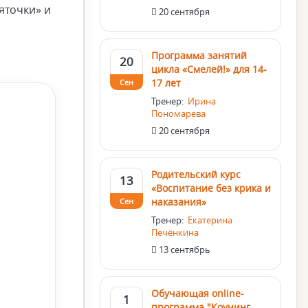
яточки» и
20 сентября
Программа занятий
20
цикла «Смелей!» для 14-
17 лет
Сен
Тренер:
Ирина
Пономарева
20 сентября
Родительский курс
13
«Воспитание без крика и
наказания»
Сен
Тренер:
Екатерина
Печёнкина
13 сентябрь
Обучающая online-
1
программа "Коучинг.