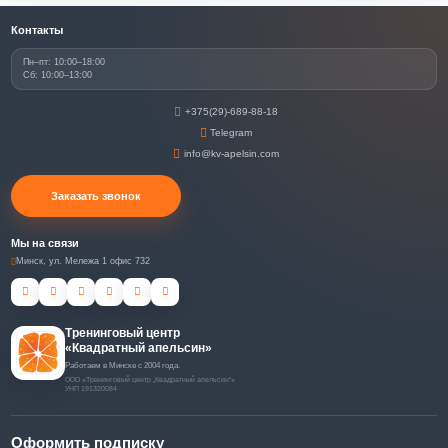
Контакты
Пн–пт: 10:00–18:00
Сб: 10:00–13:00
+375(29)-689-88-18
Telegram
info@kv-apelsin.com
Заказать звонок
Мы на связи
Минск, ул. Мележа 1 офис 732
Тренинговый центр
«Квадратный апельсин»
Работаем в Минске с 2004 года.
ООО «Тренинговый центр „Квадратный апельсин“»
УНП 191320084
Оформить подписку