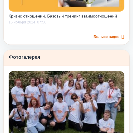
ющиеся навыки,
вершенные ошибки, еще
Кризис отношений. Базовый тренинг взаимоотношений
х и минимизировать
16 ноября 2024, 07:56
вения в будущем.
ться не только строить
верху вниз», но и
Больше видео
льного уровня, дает
 и навыков их
Фотогалерея
лением еще и потому,
г» на уже
тным апельсином»
ективности после
му росту и принятию
нг «Любовь и принятие
льно подходит для
 числе и
орош до или после
ям, так как чуть с
те с тем тоже учит