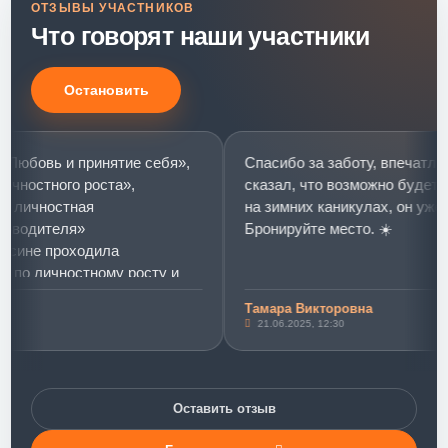
ОТЗЫВЫ УЧАСТНИКОВ
Что говорят наши участники
Остановить
овь и принятие себя»,
Спасибо за заботу, впечатлений 
стного роста»,
сказал, что возможно будет в Ми
чностная
на зимних каникулах, он уже соби
дителя»
Бронируйте место. ☀️
е проходила
 личностному росту и
итию.
Тамара Викторовна
 и принятие себя»
21.06.2025, 12:30
«розовых слониках»)))
этот тренинг стал
ышении уровня
Оставить отзыв
кта. Такого мощного
меня не было. Тренинг