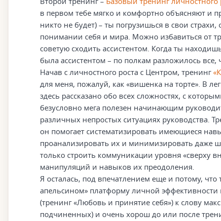
Второй тренинг –
Базовый тренинг личностного 
в первом тебе мягко и комфортно объясняют и п
никто не будет) – ты погрузишься в свои страх
понимании себя и мира. Можно избавиться от т
советую сходить ассистентом. Когда ты находишь
была ассистентом – по полкам разложилось все, 
Начав с личностного роста с Центром, тренинг
«
для меня, пожалуй, как «вишенка на торте». В 
здесь рассказано обо всех сложностях, с которы
безусловно мега полезен начинающим руководит
различных непростых ситуациях руководства. Тре
он помогает систематизировать имеющиеся навы
проанализировать их и минимизировать даже ша
только строить коммуникации уровня «сверху в
манипуляций и навыков их преодоления.
Я осталась, под впечатлением еще и потому, что
апельсином» платформу личной эффективности п
(тренинг «Любовь и принятие себя») к слову ма
подчиненных) и очень хорош до или после тренин