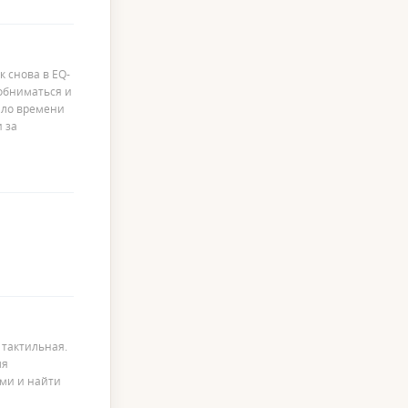
к снова в EQ-
 обниматься и
мало времени
и за
 тактильная.
ля
ями и найти