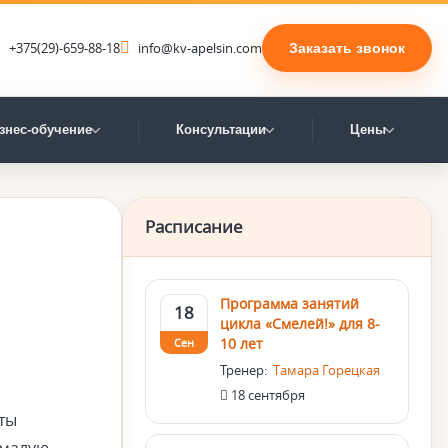
+375(29)-659-88-18
info@kv-apelsin.com
Заказать звонок
знес-обучение
Консультации
Цены
Расписание
Программа занятий
18
цикла «Смелей!» для 8-
10 лет
Сен
Тренер:
Тамара Горецкая
18 сентября
оты