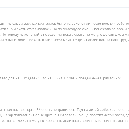
дин из самых важных критериев было то, захочет ли после поездки ребено
ативно и ехать отказывалась. Но по приезду со смены побежала со всеми
сь. По поводу изменений в поведении пока сказать не могу, еще слишком 
й опыт и хочет поехать в Мир моей мечты еще. Спасибо вам за ваш труд 
 это для наших детей!! Это наш 6 или 7 раз и поедем еще 6 раз точно!
а в полном восторге. Ей очень понравилось. Группа детей собралась очень
EQ-Camp появились новые друзья. Обязательно еще посетит летом заезд д
странства где дети могут откровенно делиться своими чувствами и эмоци