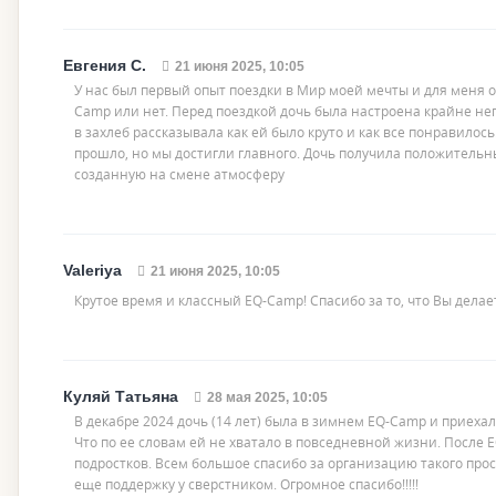
Евгения С.
21 июня 2025, 10:05
У нас был первый опыт поездки в Мир моей мечты и для меня о
Camp или нет. Перед поездкой дочь была настроена крайне нег
в захлеб рассказывала как ей было круто и как все понравило
прошло, но мы достигли главного. Дочь получила положительны
созданную на смене атмосферу
Valeriya
21 июня 2025, 10:05
Крутое время и классный EQ-Camp! Спасибо за то, что Вы делает
Куляй Татьяна
28 мая 2025, 10:05
В декабре 2024 дочь (14 лет) была в зимнем EQ-Camp и приехал
Что по ее словам ей не хватало в повседневной жизни. После 
подростков. Всем большое спасибо за организацию такого про
еще поддержку у сверстником. Огромное спасибо!!!!!