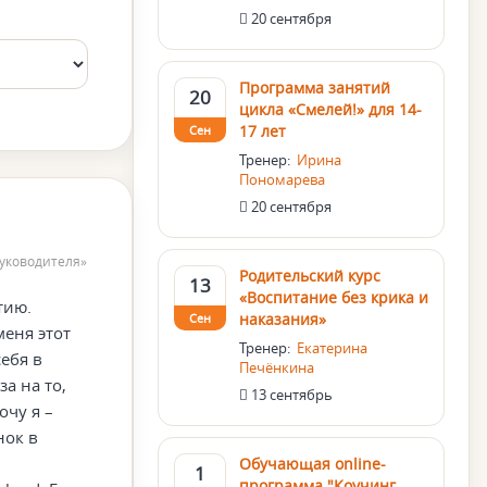
20 сентября
Программа занятий
20
цикла «Смелей!» для 14-
17 лет
Сен
Тренер:
Ирина
Пономарева
20 сентября
руководителя»
Родительский курс
13
«Воспитание без крика и
тию.
наказания»
Сен
меня этот
Тренер:
Екатерина
ебя в
Печёнкина
а на то,
13 сентябрь
очу я –
нок в
Обучающая online-
1
программа "Коучинг.