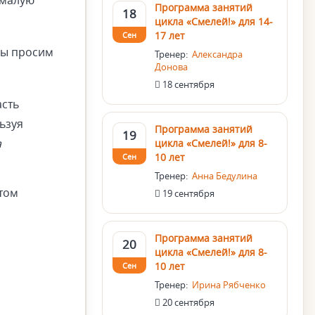
 малую
Программа занятий
18
цикла «Смелей!» для 14-
17 лет
Сен
мы просим
Тренер:
Александра
Донова
18 сентября
асть
ьзуя
Программа занятий
19
а
цикла «Смелей!» для 8-
10 лет
Сен
Тренер:
Анна Бедулина
этом
19 сентября
Программа занятий
20
цикла «Смелей!» для 8-
10 лет
Сен
Тренер:
Ирина Рябченко
20 сентября