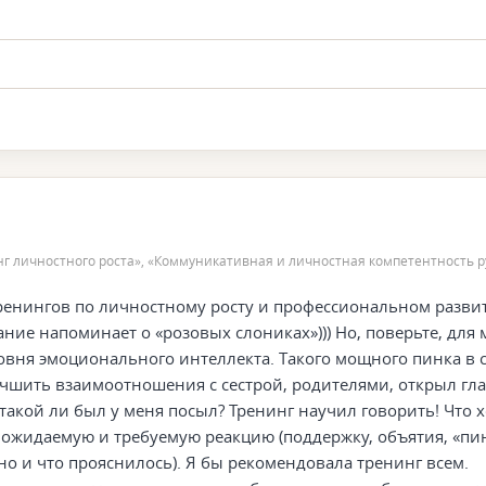
нг личностного роста», «Коммуникативная и личностная компетентность 
ренингов по личностному росту и профессиональном разви
ние напоминает о «розовых слониках»))) Но, поверьте, для 
вня эмоционального интеллекта. Такого мощного пинка в с
чшить взаимоотношения с сестрой, родителями, открыл глаз
такой ли был у меня посыл? Тренинг научил говорить! Что х
е ожидаемую и требуемую реакцию (поддержку, объятия, «пи
ужно и что прояснилось). Я бы рекомендовала тренинг всем.