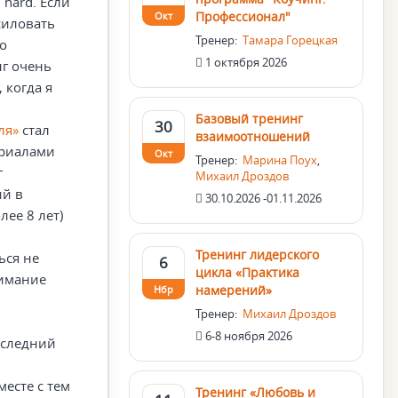
 hard. Если
Профессионал"
Окт
силовать
Тренер:
Тамара Горецкая
 о
1 октября 2026
нг очень
 когда я
Базовый тренинг
30
ля»
стал
взаимоотношений
ериалами
Окт
Тренер:
Марина Поух
,
г
Михаил Дроздов
ий в
30.10.2026 -01.11.2026
лее 8 лет)
Тренинг лидерского
ься не
6
цикла «Практика
нимание
намерений»
Нбр
Тренер:
Михаил Дроздов
6-8 ноября 2026
оследний
месте с тем
Тренинг «Любовь и