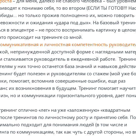
роста
– для меня, далеко не слабого человека – был уровнем
риводят к понимаю себя, то во втором (ЕСЛИ ТЫ ГОТОВ!!! На
и, обиды… но только прожив полноценно их, можно говорить
ревожности и ожидания «удара под дых». На базовый трени
ся в эпицентре – не просто воспринимать картинку в целом,
что происходит на тренинге со мной.
Коммуникативная и личностная компетентность руководите
легкой, непринужденной доступной форме с наглядными мат
ми сталкивается руководитель в ежедневной работе. Тренин
елям у них точно останется база знаний и навыков действ
нинг будет полезен и руководителям со стажем (мой уже бо
ки, помогает, вспомнив совершенные ошибки, еще раз
нс их возникновения в будущем. Тренинг помогает научит
низ», но и коммуникации горизонтального уровня, дает по
 тренинг отлично «лег» на уже «заложенную» «квадратным
осле тренингов по личностному росту и принятию себя. П
ксимально подходит для понимания людей (в том числе и
га по коммуникациям, так как чуть с другой стороны, но в