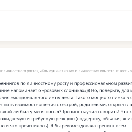
нг личностного роста», «Коммуникативная и личностная компетентность 
ренингов по личностному росту и профессиональном разви
ние напоминает о «розовых слониках»))) Но, поверьте, для 
вня эмоционального интеллекта. Такого мощного пинка в с
чшить взаимоотношения с сестрой, родителями, открыл глаз
такой ли был у меня посыл? Тренинг научил говорить! Что х
е ожидаемую и требуемую реакцию (поддержку, объятия, «пи
ужно и что прояснилось). Я бы рекомендовала тренинг всем.