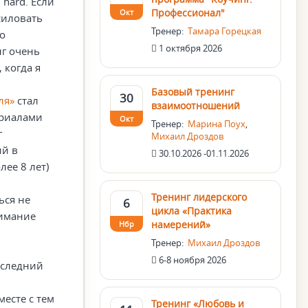
 hard. Если
Профессионал"
Окт
силовать
Тренер:
Тамара Горецкая
 о
1 октября 2026
нг очень
 когда я
Базовый тренинг
30
ля»
стал
взаимоотношений
ериалами
Окт
Тренер:
Марина Поух
,
г
Михаил Дроздов
ий в
30.10.2026 -01.11.2026
лее 8 лет)
Тренинг лидерского
ься не
6
цикла «Практика
нимание
намерений»
Нбр
Тренер:
Михаил Дроздов
6-8 ноября 2026
оследний
месте с тем
Тренинг «Любовь и