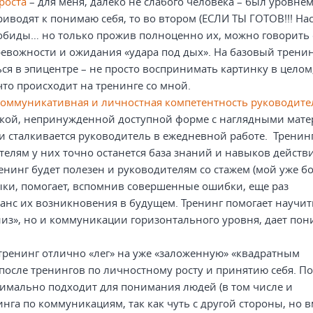
роста
– для меня, далеко не слабого человека – был уровнем
риводят к понимаю себя, то во втором (ЕСЛИ ТЫ ГОТОВ!!! На
и, обиды… но только прожив полноценно их, можно говорить
ревожности и ожидания «удара под дых». На базовый трени
ся в эпицентре – не просто воспринимать картинку в целом,
что происходит на тренинге со мной.
Коммуникативная и личностная компетентность руководите
легкой, непринужденной доступной форме с наглядными мат
ми сталкивается руководитель в ежедневной работе. Тренин
елям у них точно останется база знаний и навыков действ
нинг будет полезен и руководителям со стажем (мой уже бо
ки, помогает, вспомнив совершенные ошибки, еще раз
нс их возникновения в будущем. Тренинг помогает научит
низ», но и коммуникации горизонтального уровня, дает по
 тренинг отлично «лег» на уже «заложенную» «квадратным
осле тренингов по личностному росту и принятию себя. П
ксимально подходит для понимания людей (в том числе и
га по коммуникациям, так как чуть с другой стороны, но в