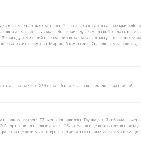
дин из самых важных критериев было то, захочет ли после поездки ребено
ативно и ехать отказывалась. Но по приезду со смены побежала со всеми
сь. По поводу изменений в поведении пока сказать не могу, еще слишком 
й опыт и хочет поехать в Мир моей мечты еще. Спасибо вам за ваш труд 
 это для наших детей!! Это наш 6 или 7 раз и поедем еще 6 раз точно!
а в полном восторге. Ей очень понравилось. Группа детей собралась очень
EQ-Camp появились новые друзья. Обязательно еще посетит летом заезд д
странства где дети могут откровенно делиться своими чувствами и эмоци