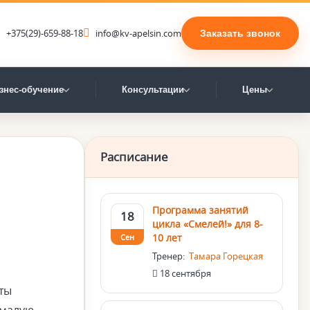
+375(29)-659-88-18
info@kv-apelsin.com
Заказать звонок
знес-обучение
Консультации
Цены
Расписание
Программа занятий
18
цикла «Смелей!» для 8-
10 лет
Сен
Тренер:
Тамара Горецкая
18 сентября
оты