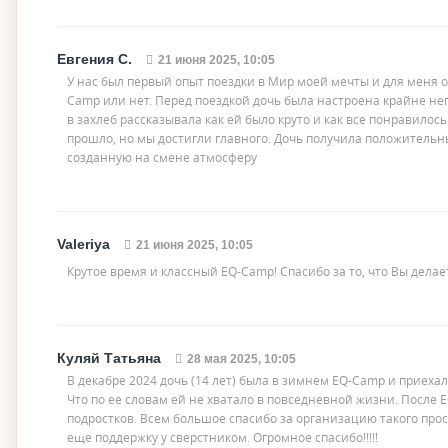
Евгения С.
21 июня 2025, 10:05
У нас был первый опыт поездки в Мир моей мечты и для меня о
Camp или нет. Перед поездкой дочь была настроена крайне нег
в захлеб рассказывала как ей было круто и как все понравило
прошло, но мы достигли главного. Дочь получила положительны
созданную на смене атмосферу
Valeriya
21 июня 2025, 10:05
Крутое время и классный EQ-Camp! Спасибо за то, что Вы делает
Куляй Татьяна
28 мая 2025, 10:05
В декабре 2024 дочь (14 лет) была в зимнем EQ-Camp и приехал
Что по ее словам ей не хватало в повседневной жизни. После 
подростков. Всем большое спасибо за организацию такого про
еще поддержку у сверстником. Огромное спасибо!!!!!