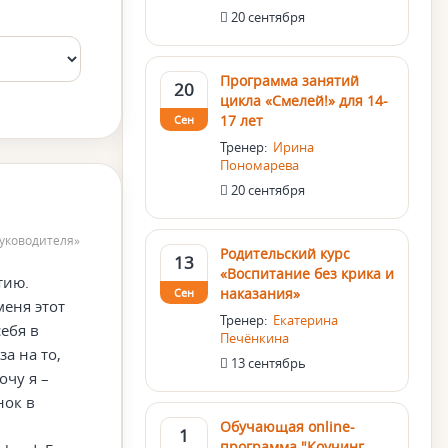
20 сентября
Программа занятий
20
цикла «Смелей!» для 14-
17 лет
Сен
Тренер:
Ирина
Пономарева
20 сентября
руководителя»
Родительский курс
13
«Воспитание без крика и
тию.
наказания»
Сен
меня этот
Тренер:
Екатерина
ебя в
Печёнкина
а на то,
13 сентябрь
очу я –
нок в
Обучающая online-
1
программа "Коучинг.