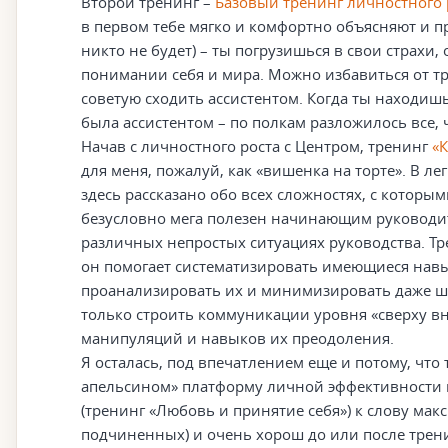
Второй тренинг –
Базовый тренинг личностного 
в первом тебе мягко и комфортно объясняют и п
никто не будет) – ты погрузишься в свои страх
понимании себя и мира. Можно избавиться от т
советую сходить ассистентом. Когда ты находишь
была ассистентом – по полкам разложилось все, 
Начав с личностного роста с Центром, тренинг
«
для меня, пожалуй, как «вишенка на торте». В 
здесь рассказано обо всех сложностях, с которы
безусловно мега полезен начинающим руководит
различных непростых ситуациях руководства. Тре
он помогает систематизировать имеющиеся навы
проанализировать их и минимизировать даже ша
только строить коммуникации уровня «сверху в
манипуляций и навыков их преодоления.
Я осталась, под впечатлением еще и потому, что
апельсином» платформу личной эффективности п
(тренинг «Любовь и принятие себя») к слову ма
подчиненных) и очень хорош до или после тренин