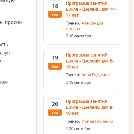
 малую
Программа занятий
18
цикла «Смелей!» для 14-
17 лет
Сен
мы просим
Тренер:
Александра
Донова
18 сентября
асть
ьзуя
Программа занятий
19
а
цикла «Смелей!» для 8-
10 лет
Сен
Тренер:
Анна Бедулина
этом
19 сентября
Программа занятий
20
цикла «Смелей!» для 8-
10 лет
Сен
Тренер:
Ирина Рябченко
20 сентября